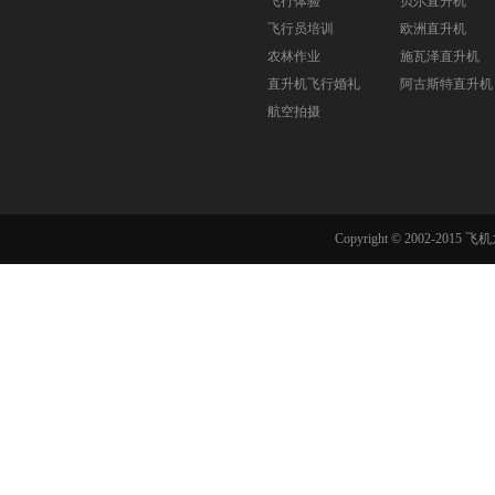
飞行体验
贝尔直升机
飞行员培训
欧洲直升机
农林作业
施瓦泽直升机
直升机飞行婚礼
阿古斯特直升机
航空拍摄
Copyright © 2002-201