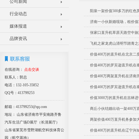
公司新闻
阳泉一架价值500多万的红
行业动态
济南一小伙新婚现场，租价值5
媒体报道
张家口直升机草原天路空中旅
品牌资讯
飞机之家龙虎山清明节踏青之
价值400万的直升机在北京二
价值400万的罗宾逊直升机在
在线咨询：
点击交谈
价值400万两架直升机在济南
联系人：郭总
电话：132-105-35852
价值400万的罗宾逊直升机在
QQ号：413799253
价值3000万的直升机在吉林
邮箱：413799253@qq.com
商丘小伙结婚出动一架400万
地址： 山东省济南市平安南路齐鲁
两架价值400万直升机务参加
汽车生活广场D展厅（长清展厅）
山东省莱芜市雪野湖航空科技体育公
价值400万的直升机在辽宁兴
园（航空基地）