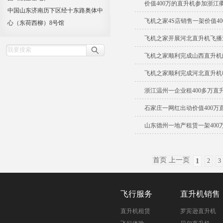
价值400万的直升机参加浙江
中国山东济南历下区经十东路奥体中
飞机之家4S店销售一架价值4
心（东荷西柳）8号馆
飞机之家开展河北直升机飞播
飞机之家顺利完成山西直升机
飞机之家顺利完成河北直升机
浙江温州一企业租400多万直
石家庄一网红出动价值400万
山东德州一地产租赁一架400
首页 上一页
1
2
3
飞行服务
直升机销售
直升机租赁
罗宾逊直升机