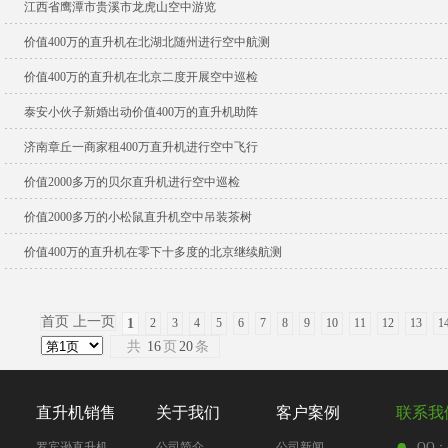
江西省鹰潭市贵溪市龙虎山空中游览
价值400万的直升机在北湖北随州进行空中航测
价值400万的直升机在北京二度开展空中巡检
泰安小伙子新婚出动价值400万的直升机助阵
济南章丘一商家租400万直升机进行空中飞行
价值2000多万的贝尔直升机进行空中巡检
价值2000多万的小松鼠直升机空中吊装茶树
价值400万的直升机在零下十多度的北京继续航测
首页 上一页
1
2
3
4
5
6
7
8
9
10
11
12
13
1
共
16
页
20
条
直升机销售
关于我们
客户案例
联系我
罗宾逊直升机
公司简介
公司新闻
QQ：4