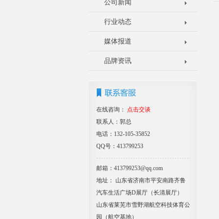
公司新闻
行业动态
媒体报道
品牌资讯
在线咨询：
点击交谈
联系人：郭总
电话：132-105-35852
QQ号：413799253
邮箱：413799253@qq.com
地址： 山东省济南市平安南路齐鲁
汽车生活广场D展厅（长清展厅）
山东省莱芜市雪野湖航空科技体育公
园（航空基地）