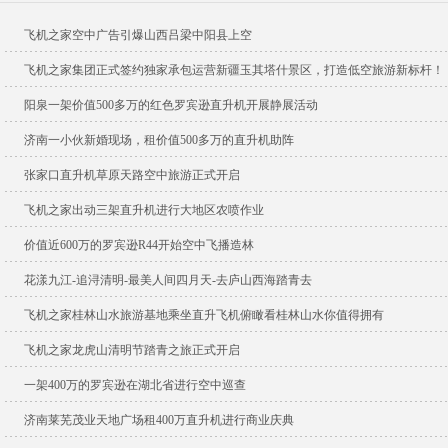
飞机之家空中广告引爆山西吕梁中阳县上空
飞机之家集团正式签约独家承包运营新疆玉其塔什景区，打造低空旅游新标杆！
阳泉一架价值500多万的红色罗宾逊直升机开展静展活动
济南一小伙新婚现场，租价值500多万的直升机助阵
张家口直升机草原天路空中旅游正式开启
飞机之家出动三架直升机进行大地区农喷作业
价值近600万的罗宾逊R44开始空中飞播造林
花漾九江-追浔清明-最美人间四月天-去庐山西海踏青去
飞机之家桂林山水旅游基地乘坐直升飞机俯瞰看桂林山水你值得拥有
飞机之家龙虎山清明节踏青之旅正式开启
一架400万的罗宾逊在湖北省进行空中巡查
济南莱芜茂业天地广场租400万直升机进行商业庆典