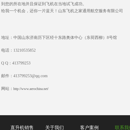
到您的所在地并且保证到飞机在当地试飞成功。
给我一个机会，还你一片蓝天！山东飞机之家通用航空服务有限公司
地址：中国山东济南历下区经十东路奥体中心（东荷西柳）8号馆
电话：13210535852
Q Q：413799253
邮件：413799253@qq.com
网站：
http://www.aerochina.net/
直升机销售
关于我们
客户案例
联系我