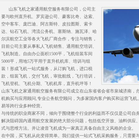
山东飞机之家通用航空服务有限公司，公司主
要与欧州直升机、罗宾逊公司、豪客比奇、达索、
空中客车、庞巴迪、阿古斯特、皮拉图斯、索卡
达、钻石飞机、湾流公务机、塞斯纳、施瓦泽、哈
尔滨航空工业等各大飞机厂商合作，专注与销售，
目前公司主要从事私人飞机销售、通用航空培训、
飞机制造。自由办公面积1500平，飞机组装车间
5000平，用地5万平用于直升机机库、培训与组
装！形成飞机一站式服务，从订购飞机，进口税
款，组装飞机，交付飞机，审批航线，飞行培训，
飞机登机、飞机分期、飞机机库，直升机坪等！
山东飞机之家通用航空服务有限公司成立在山东省省会省市泉城济南，
机购买与应用顾问,专业公务航空顾问，为多家国内客户购买和运营飞机
易等跨行业多种经营。
与传统的职业商家不同，倾向于围绕整个行业的利益而不仅仅是公司自
解决阻碍国内通用航空发展的绝大部分问题，包括低空开放、油料供应
式与思维方法。并让凌音飞机成为一家真正具备自由主义风格的企业。
在中国，买飞机从此变得简单。我们提供一站式飞机采购服务，只需要