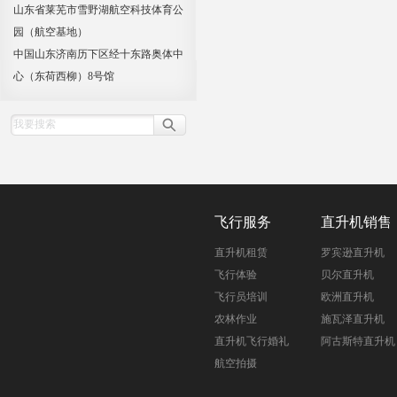
山东省莱芜市雪野湖航空科技体育公
园（航空基地）
中国山东济南历下区经十东路奥体中
心（东荷西柳）8号馆
飞行服务
直升机销售
直升机租赁
罗宾逊直升机
飞行体验
贝尔直升机
飞行员培训
欧洲直升机
农林作业
施瓦泽直升机
直升机飞行婚礼
阿古斯特直升机
航空拍摄